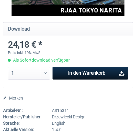
Aerosoft Mt. Everest Airports Vol. 1 -
Aerosoft Mt. Everest Airports V
Download
Lukla
Phaplu...
24,18 € *
9,95 € *
9,95 € *
Preis inkl. 19% MwSt.
Als Sofortdownload verfügbar
In den
Warenkorb
Merken
Artikel-Nr.:
AS15311
Hersteller/Publisher:
Drzewiecki Design
Sprache:
English
Aktuelle Version:
1.4.0