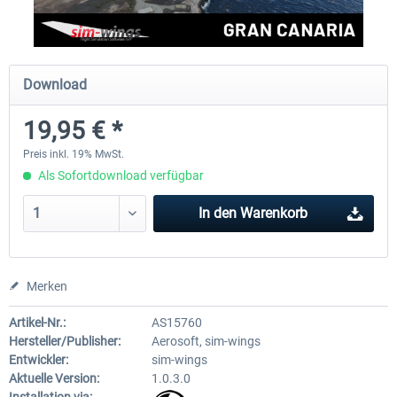
Aerosoft Mega Airport Brüssel
Aerosoft Airport Köln/Bo
Download
19,95 € *
24,95 € *
17,95 € *
Preis inkl. 19% MwSt.
Als Sofortdownload verfügbar
In den
Warenkorb
Merken
Artikel-Nr.:
AS15760
Hersteller/Publisher:
Aerosoft, sim-wings
Entwickler:
sim-wings
Aktuelle Version:
1.0.3.0