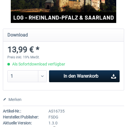
Aerosoft Mega Airport Brüssel
Aerosoft Airport Köln/Bo
Download
24,95 € *
17,95 € *
13,99 € *
Preis inkl. 19% MwSt.
Als Sofortdownload verfügbar
In den
Warenkorb
Merken
Artikel-Nr.:
AS16735
Hersteller/Publisher:
FSDG
Aktuelle Version:
1.3.0