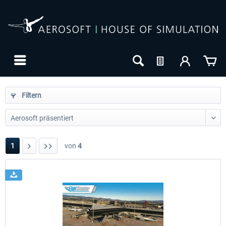
Filtern
1
von
4
24h FREE