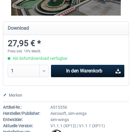
Airport Berlin Brandenburg V2 XP
Airport Zürich V2.0 XP
Download
27,95 € *
29,95 € *
25,95 € *
Preis inkl. 19% MwSt.
Als Sofortdownload verfügbar
In den
Warenkorb
Merken
Artikel-Nr.:
AS15356
Hersteller/Publisher:
Aerosoft, sim-wings
Entwickler:
sim-wings
Aktuelle Version:
V1.1.1 (XP12) | V1.1.1 (XP11)