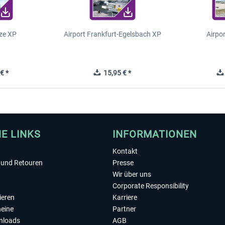
ze XP
Airport Frankfurt-Egelsbach XP
Airpo
€ *
15,95 € *
HE LINKS
INFORMATIONEN
Kontakt
und Retouren
Presse
Wir über uns
Corporate Responsibility
ieren
Karriere
eine
Partner
nloads
AGB