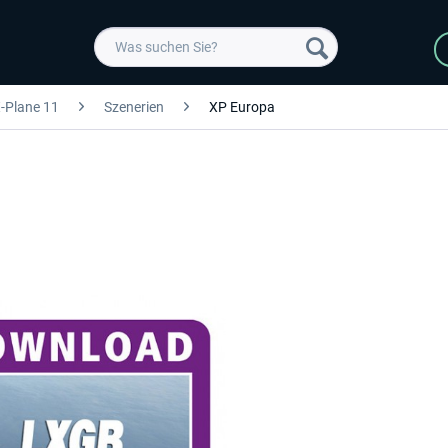
-Plane 11
Szenerien
XP Europa