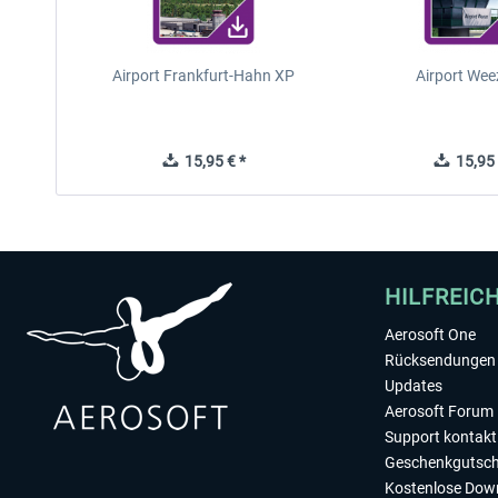
Airport Frankfurt-Hahn XP
Airport Wee
15,95 € *
15,95 
HILFREIC
Aerosoft One
Rücksendungen 
Updates
Aerosoft Forum
Support kontakt
Geschenkgutsch
Kostenlose Dow