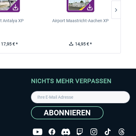
rt Antalya XP
Airport Maastricht-Aachen XP
Poli
17,95 € *
14,95 € *
NICHTS MEHR VERPASSEN
ABONNIEREN