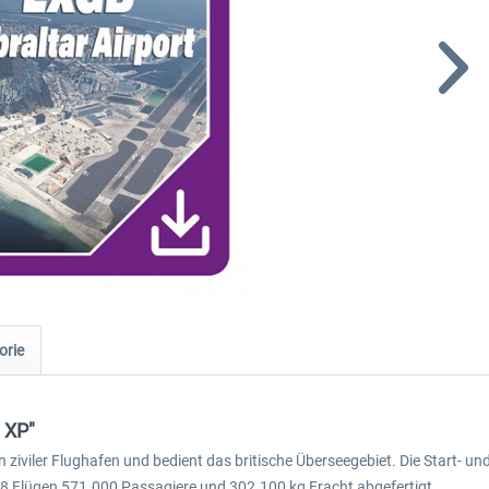
orie
t XP"
in ziviler Flughafen und bedient das britische Überseegebiet. Die Start- un
88 Flügen 571.000 Passagiere und 302.100 kg Fracht abgefertigt.