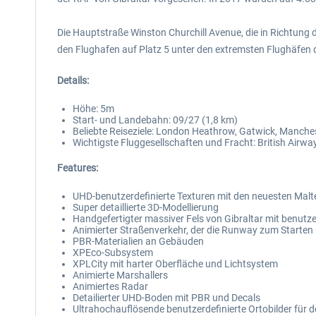
Die Hauptstraße Winston Churchill Avenue, die in Richtung 
den Flughafen auf Platz 5 unter den extremsten Flughäfen
Details:
Höhe: 5m
Start- und Landebahn: 09/27 (1,8 km)
Beliebte Reiseziele: London Heathrow, Gatwick, Manchest
Wichtigste Fluggesellschaften und Fracht: British Airways
Features:
UHD-benutzerdefinierte Texturen mit den neuesten Malt
Super detaillierte 3D-Modellierung
Handgefertigter massiver Fels von Gibraltar mit benutz
Animierter Straßenverkehr, der die Runway zum Starte
PBR-Materialien an Gebäuden
XPEco-Subsystem
XPLCity mit harter Oberfläche und Lichtsystem
Animierte Marshallers
Animiertes Radar
Detailierter UHD-Boden mit PBR und Decals
Ultrahochauflösende benutzerdefinierte Ortobilder für 