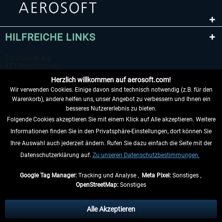
HILFREICHE LINKS
Herzlich willkommen auf aerosoft.com!
Wir verwenden Cookies. Einige davon sind technisch notwendig (z.B. für den
Warenkorb), andere helfen uns, unser Angebot zu verbessern und Ihnen ein
besseres Nutzererlebnis zu bieten.
Folgende Cookies akzeptieren Sie mit einem Klick auf Alle akzeptieren. Weitere
VERTRAG WIDERRUFEN
Informationen finden Sie in den Privatsphäre-Einstellungen, dort können Sie
Ihre Auswahl auch jederzeit ändern. Rufen Sie dazu einfach die Seite mit der
INFORMATIONEN
Datenschutzerklärung auf.
Zu unseren Datenschutzbestimmungen.
NICHTS MEHR VERPASSEN
Google Tag Manager:
Tracking und Analyse ,
Meta Pixel:
Sonstiges ,
OpenStreetMap:
Sonstiges
* Alle Preise inkl. gesetzl. Mehrwertsteuer zzgl.
Versandkosten
, wenn nicht
anders beschrieben.
Alle Akzeptieren
** Gilt für Lieferungen innerhalb Deutschlands, Lieferzeiten für andere Länder