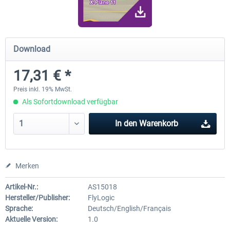
Airport Berlin Brandenburg V2 XP
Airport Zürich V2.0 XP
Download
17,31 € *
29,95 € *
25,95 € *
Preis inkl. 19% MwSt.
Als Sofortdownload verfügbar
In den
Warenkorb
Merken
Artikel-Nr.:
AS15018
Hersteller/Publisher:
FlyLogic
Sprache:
Deutsch/English/Français
Aktuelle Version:
1.0