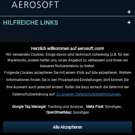
HILFREICHE LINKS
Herzlich willkommen auf aerosoft.com!
Wir verwenden Cookies. Einige davon sind technisch notwendig (z.B. für den
Warenkorb), andere helfen uns, unser Angebot zu verbessern und Ihnen ein
besseres Nutzererlebnis zu bieten.
Folgende Cookies akzeptieren Sie mit einem Klick auf Alle akzeptieren. Weitere
VERTRAG WIDERRUFEN
Informationen finden Sie in den Privatsphäre-Einstellungen, dort können Sie
Ihre Auswahl auch jederzeit ändern. Rufen Sie dazu einfach die Seite mit der
INFORMATIONEN
Datenschutzerklärung auf.
Zu unseren Datenschutzbestimmungen.
NICHTS MEHR VERPASSEN
Google Tag Manager:
Tracking und Analyse ,
Meta Pixel:
Sonstiges ,
OpenStreetMap:
Sonstiges
* Alle Preise inkl. gesetzl. Mehrwertsteuer zzgl.
Versandkosten
, wenn nicht
anders beschrieben.
Alle Akzeptieren
** Gilt für Lieferungen innerhalb Deutschlands, Lieferzeiten für andere Länder