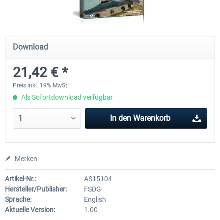
FSDG - Sharm El-Sheikh XP
FSDG - Dakar XP
Download
21,42 € *
15,47 € *
15,47 € *
Preis inkl. 19% MwSt.
Als Sofortdownload verfügbar
In den
Warenkorb
Merken
Artikel-Nr.:
AS15104
Hersteller/Publisher:
FSDG
Sprache:
English
Aktuelle Version:
1.00