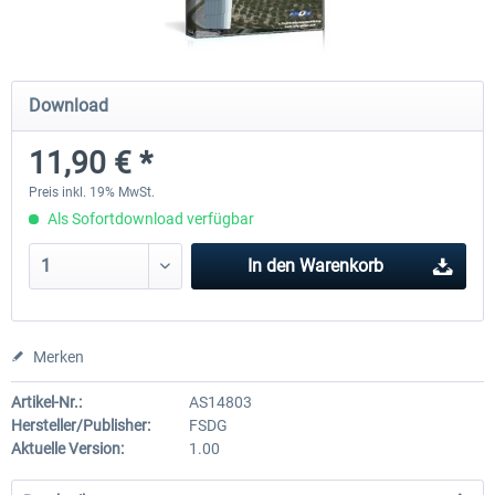
FSDG - Sharm El-Sheikh XP
FSDG - Dakar XP
Download
11,90 € *
15,47 € *
15,47 € *
Preis inkl. 19% MwSt.
Als Sofortdownload verfügbar
In den
Warenkorb
Merken
Artikel-Nr.:
AS14803
Hersteller/Publisher:
FSDG
Aktuelle Version:
1.00