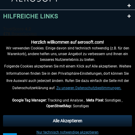
HILFREICHE LINKS
Herzlich willkommen auf aerosoft.com!
Wir verwenden Cookies. Einige davon sind technisch notwendig (z.B. für den
Warenkorb), andere helfen uns, unser Angebot zu verbessern und Ihnen ein
besseres Nutzererlebnis zu bieten.
Folgende Cookies akzeptieren Sie mit einem Klick auf Alle akzeptieren. Weitere
VERTRAG WIDERRUFEN
Informationen finden Sie in den Privatsphäre-Einstellungen, dort können Sie
Ihre Auswahl auch jederzeit ändern. Rufen Sie dazu einfach die Seite mit der
INFORMATIONEN
Datenschutzerklärung auf.
Zu unseren Datenschutzbestimmungen.
NICHTS MEHR VERPASSEN
Google Tag Manager:
Tracking und Analyse ,
Meta Pixel:
Sonstiges ,
OpenStreetMap:
Sonstiges
* Alle Preise inkl. gesetzl. Mehrwertsteuer zzgl.
Versandkosten
, wenn nicht
anders beschrieben.
Alle Akzeptieren
** Gilt für Lieferungen innerhalb Deutschlands, Lieferzeiten für andere Länder
Nur technisch notwendige akzeptieren
entnehmen Sie bitte den
Versandinformationen
.