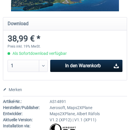
FSDG - Sharm El-Sheikh XP
FSDG - Dakar XP
Download
38,99 € *
15,47 € *
15,47 € *
Preis inkl. 19% MwSt.
Als Sofortdownload verfügbar
In den
Warenkorb
Merken
Artikel-Nr.:
AS14891
Hersteller/Publisher:
Aerosoft, Maps2XPlane
Entwickler:
Maps2XPlane, Albert Ràfols
Aktuelle Version:
V1.2 (XP12) | V1.1 (XP11)
Installation via: