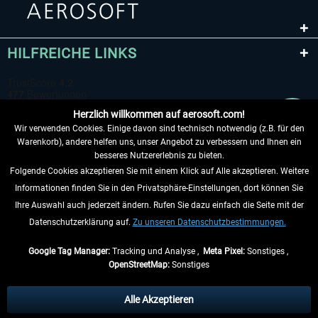
HILFREICHE LINKS
Herzlich willkommen auf aerosoft.com!
Wir verwenden Cookies. Einige davon sind technisch notwendig (z.B. für den
Warenkorb), andere helfen uns, unser Angebot zu verbessern und Ihnen ein
besseres Nutzererlebnis zu bieten.
Folgende Cookies akzeptieren Sie mit einem Klick auf Alle akzeptieren. Weitere
VERTRAG WIDERRUFEN
Informationen finden Sie in den Privatsphäre-Einstellungen, dort können Sie
Ihre Auswahl auch jederzeit ändern. Rufen Sie dazu einfach die Seite mit der
INFORMATIONEN
Datenschutzerklärung auf.
Zu unseren Datenschutzbestimmungen.
NICHTS MEHR VERPASSEN
Google Tag Manager:
Tracking und Analyse ,
Meta Pixel:
Sonstiges ,
OpenStreetMap:
Sonstiges
* Alle Preise inkl. gesetzl. Mehrwertsteuer zzgl.
Versandkosten
, wenn nicht
anders beschrieben.
Alle Akzeptieren
** Gilt für Lieferungen innerhalb Deutschlands, Lieferzeiten für andere Länder