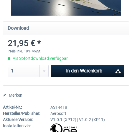
Airport Berlin Brandenburg V2 XP
Airport Zürich V2.0 XP
Download
21,95 € *
29,95 € *
25,95 € *
Preis inkl. 19% MwSt.
Als Sofortdownload verfügbar
In den
Warenkorb
Merken
Artikel-Nr.:
AS14418
Hersteller/Publisher:
Aerosoft
Aktuelle Version:
V1.0.1 (XP12) | V1.0.2 (XP11)
Installation via: