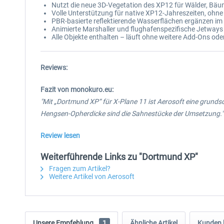
Nutzt die neue 3D-Vegetation des XP12 für Wälder, Bäu
Volle Unterstützung für native XP12-Jahreszeiten, ohne
PBR-basierte reflektierende Wasserflächen ergänzen im
Animierte Marshaller und flughafenspezifische Jetways
Alle Objekte enthalten – läuft ohne weitere Add-Ons oder
Reviews:
Fazit von monokuro.eu:
"Mit „Dortmund XP“ für X-Plane 11 ist Aerosoft eine grund
Hengsen-Opherdicke sind die Sahnestücke der Umsetzung."
Review lesen
Weiterführende Links zu "Dortmund XP"
Fragen zum Artikel?
Weitere Artikel von Aerosoft
Unsere Empfehlung
1
Ähnliche Artikel
Kunden 