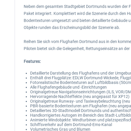
Neben dem gesamten Stadtgebiet Dortmunds wurden der Fl
Paket integriert. Komplettiert wird die Szenerie durch de
Bodentexturen umgesetzt und bieten detaillierte Gebäude 
Objekte runden das Erscheinungsbild der Szenerie ab.
Reihen Sie sich vom Flughafen Dortmund aus in den kommer
Piloten bietet sich die Gelegenheit, Rettungseinsätze an der U
Features:
Detaillierte Darstellung des Flughafens und der Umgebun
Enthält drei Flugplätze: EDLW Dortmund-Wickede, Flugp
Fotorealistische Bodentexturen auf Luftbildbasis (50cm
Alle Flughafengebäude und -Einrichtungen
Originalgetreue Navigationseinrichtungen (ILS, VOR/DM
Hervorragende Nachteffekte (neu angepasst für XP12)
Originalgetreue Runway- und Taxiwaybeleuchtung (neu
PBR-basierte Bodentexturen am Flughafen (neu angepass
Detailliertes 3D-Stadtmodell Dortmunds und authentisc
Handkorrigiertes Autogen im Bereich des Stadt-Luftbil
Animierte Windobjekte: Windturbinen und platzspezifi
Schiffsverkehr auf dem Dortmund-Ems-Kanal
Volumetrisches Gras und Blumen