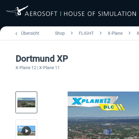
Übersicht
Shop
FLIGHT
X-Plane
X
Dortmund XP
X-Plane 12 | X-Plane 11