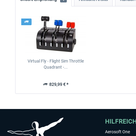
Virtual Fly - Flight Sim Throttle
Quadrant -...
829,99 € *
HILFREIC
Aerosoft One