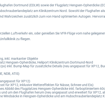
ughafen Dortmund (EDLW) sowie der Flugplatz Hengsen-Opherdicke (EO08
n Hubschrauberlandeplatz am Klinikzentrum Nord. Sowohl der Flughafen al
und Wahrzeichen zusätzlich zum von Hand optimierten Autogen. Hervorr
ziellen Luftverkehr ein, oder genießen Sie VFR-Flüge vom nahe gelegen
nfallklinik zu fliegen.
g, inkl. markanter Objekte
latz Hengsen-Opherdicke, Heliport Klinikzentrum Dortmund-Nord
/px) inkl. Bump-Map für zusätzliche Details (neu angepasst für XP12, B
E, NDB, ATIS)
 angepasst für XP12)
t für XP12, inklusive Wettereffekten für Nässe, Schnee und Eis)
hes Abbild des Flugplatzes Hengsen-Opherdicke inkl. farboptimiertem 60
ds und um den Flughafen herum (neu angepasst und erweitert für XP12, 
sche Windsäcke in Hengsen-Opherdicke und am Hubschrauberlandeplatz K