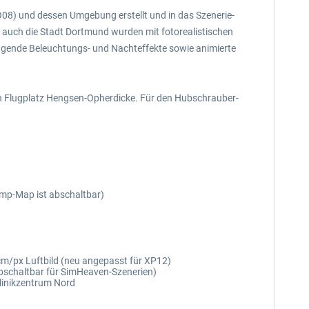
) und dessen Umgebung erstellt und in das Szenerie-
s auch die Stadt Dortmund wurden mit fotorealistischen
agende Beleuchtungs- und Nachteffekte sowie animierte
en Flugplatz Hengsen-Opherdicke. Für den Hubschrauber-
ump-Map ist abschaltbar)
cm/px Luftbild (neu angepasst für XP12)
abschaltbar für SimHeaven-Szenerien)
linikzentrum Nord