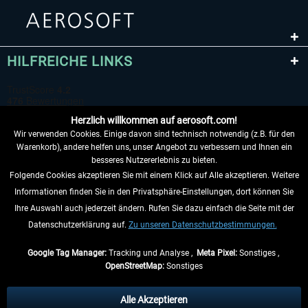
HILFREICHE LINKS
Herzlich willkommen auf aerosoft.com!
Wir verwenden Cookies. Einige davon sind technisch notwendig (z.B. für den
Warenkorb), andere helfen uns, unser Angebot zu verbessern und Ihnen ein
besseres Nutzererlebnis zu bieten.
Folgende Cookies akzeptieren Sie mit einem Klick auf Alle akzeptieren. Weitere
VERTRAG WIDERRUFEN
Informationen finden Sie in den Privatsphäre-Einstellungen, dort können Sie
Ihre Auswahl auch jederzeit ändern. Rufen Sie dazu einfach die Seite mit der
INFORMATIONEN
Datenschutzerklärung auf.
Zu unseren Datenschutzbestimmungen.
NICHTS MEHR VERPASSEN
Google Tag Manager:
Tracking und Analyse ,
Meta Pixel:
Sonstiges ,
OpenStreetMap:
Sonstiges
* Alle Preise inkl. gesetzl. Mehrwertsteuer zzgl.
Versandkosten
, wenn nicht
anders beschrieben.
Alle Akzeptieren