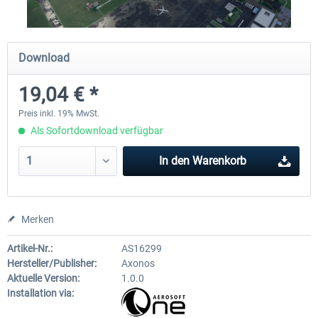
Airport Berlin Brandenburg V2 XP
Airport Zürich V2.0 XP
Download
19,04 € *
29,95 € *
25,95 € *
Preis inkl. 19% MwSt.
Als Sofortdownload verfügbar
In den
Warenkorb
Merken
Artikel-Nr.:
AS16299
Hersteller/Publisher:
Axonos
Aktuelle Version:
1.0.0
Installation via: