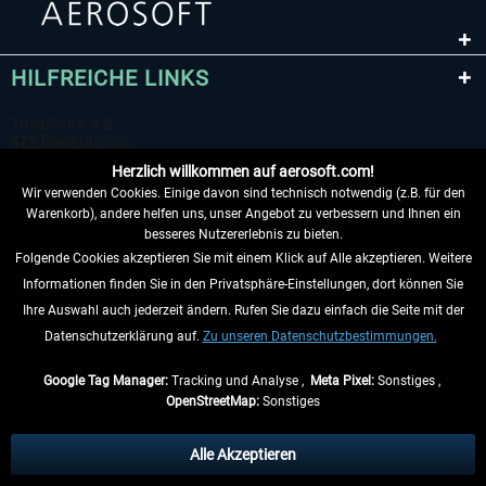
HILFREICHE LINKS
Herzlich willkommen auf aerosoft.com!
Wir verwenden Cookies. Einige davon sind technisch notwendig (z.B. für den
Warenkorb), andere helfen uns, unser Angebot zu verbessern und Ihnen ein
besseres Nutzererlebnis zu bieten.
Folgende Cookies akzeptieren Sie mit einem Klick auf Alle akzeptieren. Weitere
VERTRAG WIDERRUFEN
Informationen finden Sie in den Privatsphäre-Einstellungen, dort können Sie
Ihre Auswahl auch jederzeit ändern. Rufen Sie dazu einfach die Seite mit der
INFORMATIONEN
Datenschutzerklärung auf.
Zu unseren Datenschutzbestimmungen.
NICHTS MEHR VERPASSEN
Google Tag Manager:
Tracking und Analyse ,
Meta Pixel:
Sonstiges ,
OpenStreetMap:
Sonstiges
* Alle Preise inkl. gesetzl. Mehrwertsteuer zzgl.
Versandkosten
, wenn nicht
anders beschrieben.
Alle Akzeptieren
** Gilt für Lieferungen innerhalb Deutschlands, Lieferzeiten für andere Länder