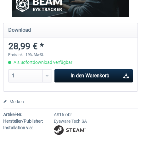
Ultimate Traffic Live
FS Global Real Weather..
Download
28,99 € *
48,94 € *
39,99 € *
Preis inkl. 19% MwSt.
Als Sofortdownload verfügbar
In den
Warenkorb
Merken
Artikel-Nr.:
AS16742
Hersteller/Publisher:
Eyeware Tech SA
Installation via: