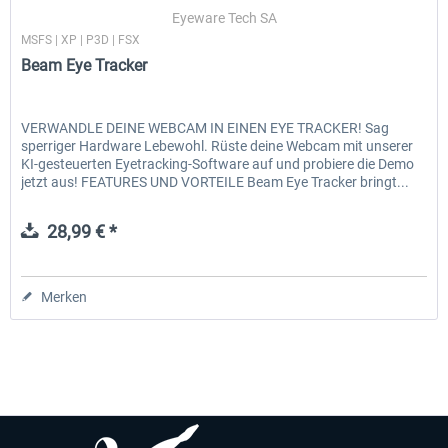
Eyeware Tech SA
MSFS | XP | P3D | FSX
Beam Eye Tracker
EmergencyDispatcherPro - 24h Free
EmergencyDispatcherPr
Trial
VERWANDLE DEINE WEBCAM IN EINEN EYE TRACKER! Sag
sperriger Hardware Lebewohl. Rüste deine Webcam mit unserer
0,00 € *
35,69 € *
KI-gesteuerten Eyetracking-Software auf und probiere die Demo
jetzt aus! FEATURES UND VORTEILE Beam Eye Tracker bringt...
28,99 € *
Merken