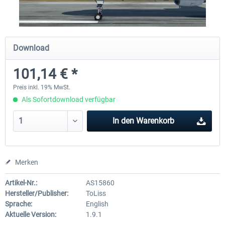
Diamond DA-62
Cessna 208 Grand Caravan 
Download
Series XP
101,14 € *
37,95 € *
48,95 € *
Preis inkl. 19% MwSt.
Als Sofortdownload verfügbar
In den
Warenkorb
Merken
Artikel-Nr.:
AS15860
Hersteller/Publisher:
ToLiss
Sprache:
English
Aktuelle Version:
1.9.1