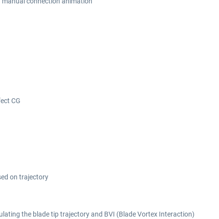
th manual connection animation
fect CG
sed on trajectory
ulating the blade tip trajectory and BVI (Blade Vortex Interaction)