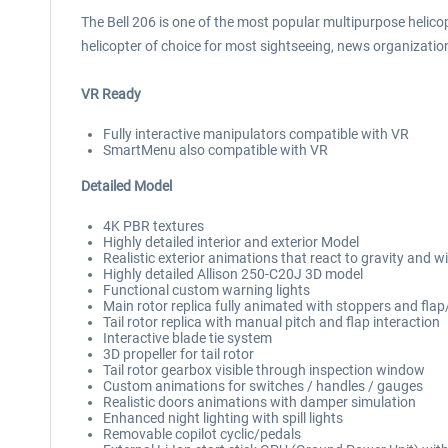
The Bell 206 is one of the most popular multipurpose helicopt
helicopter of choice for most sightseeing, news organizati
VR Ready
Fully interactive manipulators compatible with VR
SmartMenu also compatible with VR
Detailed Model
4K PBR textures
Highly detailed interior and exterior Model
Realistic exterior animations that react to gravity and w
Highly detailed Allison 250-C20J 3D model
Functional custom warning lights
Main rotor replica fully animated with stoppers and flap
Tail rotor replica with manual pitch and flap interaction
Interactive blade tie system
3D propeller for tail rotor
Tail rotor gearbox visible through inspection window
Custom animations for switches / handles / gauges
Realistic doors animations with damper simulation
Enhanced night lighting with spill lights
Removable copilot cyclic/pedals