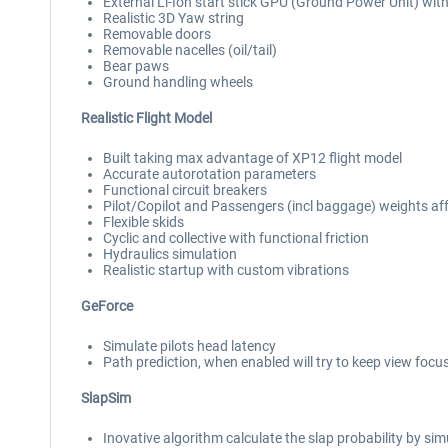
External Li-Ion start stick GPU (Ground Power Unit) wi
Realistic 3D Yaw string
Removable doors
Removable nacelles (oil/tail)
Bear paws
Ground handling wheels
Realistic Flight Model
Built taking max advantage of XP12 flight model
Accurate autorotation parameters
Functional circuit breakers
Pilot/Copilot and Passengers (incl baggage) weights af
Flexible skids
Cyclic and collective with functional friction
Hydraulics simulation
Realistic startup with custom vibrations
GeForce
Simulate pilots head latency
Path prediction, when enabled will try to keep view focu
SlapSim
Inovative algorithm calculate the slap probability by sim