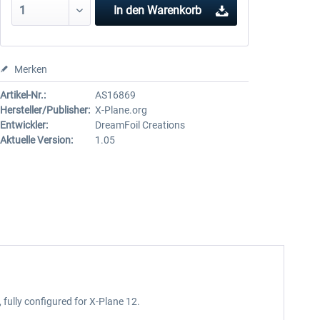
In den
Warenkorb
Merken
Artikel-Nr.:
AS16869
Hersteller/Publisher:
X-Plane.org
Entwickler:
DreamFoil Creations
Aktuelle Version:
1.05
fully configured for X-Plane 12.