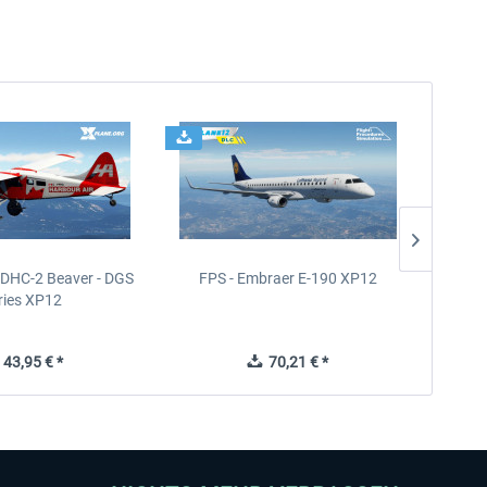
- DHC-2 Beaver - DGS
FPS - Embraer E-190 XP12
FPS -
ries XP12
43,95 € *
70,21 € *