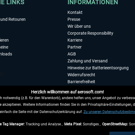
HE LINKS
INFORMATIONEN
Kontakt
und Retouren
Presse
Wir über uns
Corporate Responsibility
ieren
Karriere
eine
Partner
nloads
AGB
Zahlung und Versand
Hinweise zur Batterieentsorgung
Widerrufsrecht
Barrierefreiheit
Datenschutzerklärung
Herzlich willkommen auf aerosoft.com!
Impressum
 notwendig (z.B. für den Warenkorb), andere helfen uns, unser Angebot zu verbesse
e akzeptieren. Weitere Informationen finden Sie in den Privatsphäre-Einstellungen, 
WIDERRUFEN
einfach die Seite mit der Datenschutzerklärung auf.
Zu unseren Datenschutzbesti
e Tag Manager:
Tracking und Analyse ,
Meta Pixel:
Sonstiges ,
OpenStreetMap:
Son
e Preise inkl. gesetzl. Mehrwertsteuer zzgl.
Versandkosten
, wenn nicht anders beschr