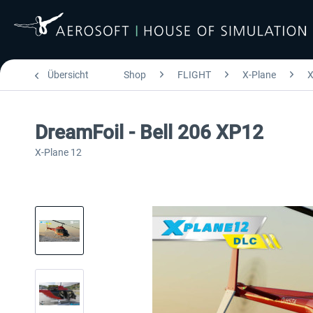
Übersicht
Shop
FLIGHT
X-Plane
X
DreamFoil - Bell 206 XP12
X-Plane 12