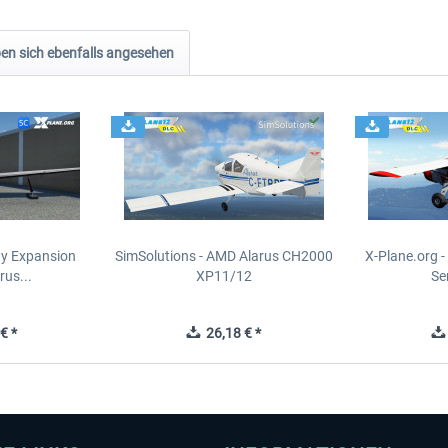
n sich ebenfalls angesehen
ity Expansion
SimSolutions - AMD Alarus CH2000
X-Plane.org 
rus...
XP11/12
Se
€ *
26,18 € *