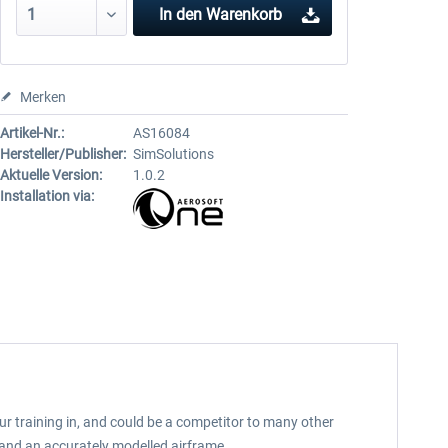
In den
Warenkorb
Merken
Artikel-Nr.:
AS16084
Hersteller/Publisher:
SimSolutions
Aktuelle Version:
1.0.2
Installation via:
your training in, and could be a competitor to many other
s, and an accurately modelled airframe.