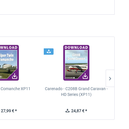
n Comanche XP11
Carenado - C208B Grand Caravan -
PA
HD Series (XP11)
27,99 € *
24,87 € *