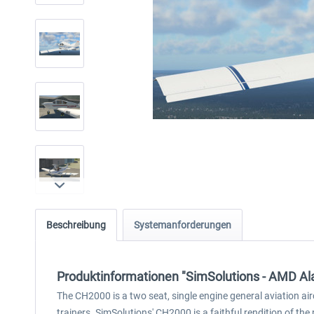
Beschreibung
Systemanforderungen
Produktinformationen "SimSolutions - AMD A
The CH2000 is a two seat, single engine general aviation aircr
trainers. SimSolutions' CH2000 is a faithful rendition of the