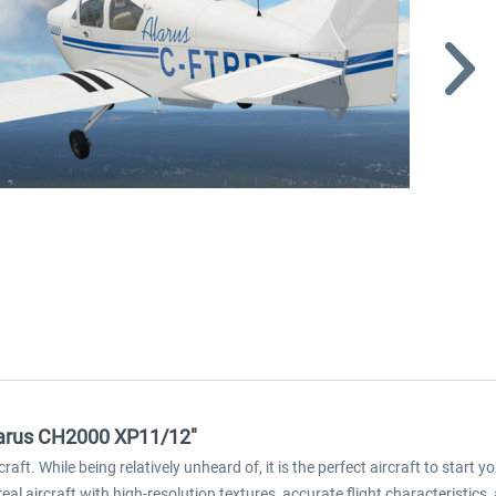
larus CH2000 XP11/12"
aft. While being relatively unheard of, it is the perfect aircraft to start 
 real aircraft with high-resolution textures, accurate flight characteristic