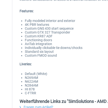
Features:
Fully modeled interior and exterior
4K PBR textures
Custom GNS 430 start sequence
Custom GTX 327 Transponder
Custom KR87 ADF
Functioning doors
AviTab integration
Individually clickable tie downs/chocks
Standard six layout
Custom FMOD sound
Liveries:
Default (White)
N269AM
N622AM
N284AM
HI 878
C-FTRR
Weiterführende Links zu "SimSolutions - AM
Fragen zum Artikel?