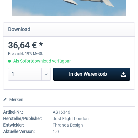
X-Plane.org - King Air 350 XP12
X-Plane.org - Cessna 172M 
Download
Series XP12
36,64 € *
53,95 € *
32,95 € *
Preis inkl. 19% MwSt.
Als Sofortdownload verfügbar
In den
Warenkorb
Merken
Artikel-Nr.:
AS16346
Hersteller/Publisher:
Just Flight London
Entwickler:
Thranda Design
Aktuelle Version:
1.0