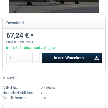
X-Plane.org - King Air 350 XP12
X-Plane.org - Cessna 172M 
Download
Series XP12
67,24 € *
53,95 € *
32,95 € *
Preis inkl. 19% MwSt.
Als Sofortdownload verfügbar
In den
Warenkorb
Merken
Artikel-Nr.:
AS16023
Hersteller/Publisher:
Rotate
Aktuelle Version:
1.51