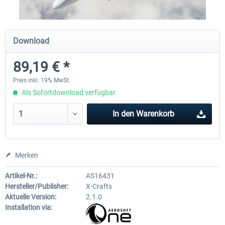
Diamond DA-62
Cessna 208 Grand Caravan 
Download
Series XP
89,19 € *
37,95 € *
48,95 € *
Preis inkl. 19% MwSt.
Als Sofortdownload verfügbar
In den
Warenkorb
Merken
Artikel-Nr.:
AS16431
Hersteller/Publisher:
X-Crafts
Aktuelle Version:
2.1.0
Installation via: