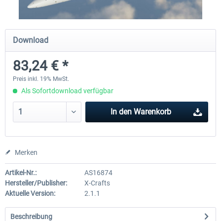
X-Plane.org - King Air 350 XP12
X-Plane.org - Cessna 172M 
Download
Series XP12
83,24 € *
53,95 € *
32,95 € *
Preis inkl. 19% MwSt.
Als Sofortdownload verfügbar
In den
Warenkorb
Merken
Artikel-Nr.:
AS16874
Hersteller/Publisher:
X-Crafts
Aktuelle Version:
2.1.1
Beschreibung