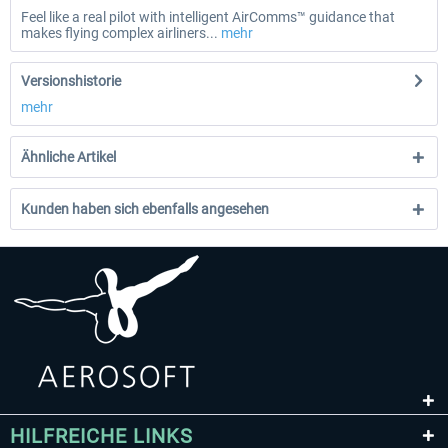
Feel like a real pilot with intelligent AirComms™ guidance that
makes flying complex airliners...
mehr
Versionshistorie
mehr
Ähnliche Artikel
Kunden haben sich ebenfalls angesehen
HILFREICHE LINKS