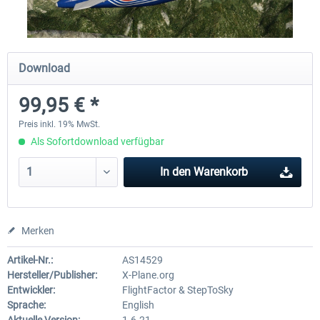
Diamond DA-62
Cessna 208 Grand Caravan 
Download
Series XP
99,95 € *
37,95 € *
48,95 € *
Preis inkl. 19% MwSt.
Als Sofortdownload verfügbar
In den
Warenkorb
Merken
Artikel-Nr.:
AS14529
Hersteller/Publisher:
X-Plane.org
Entwickler:
FlightFactor & StepToSky
Sprache:
English