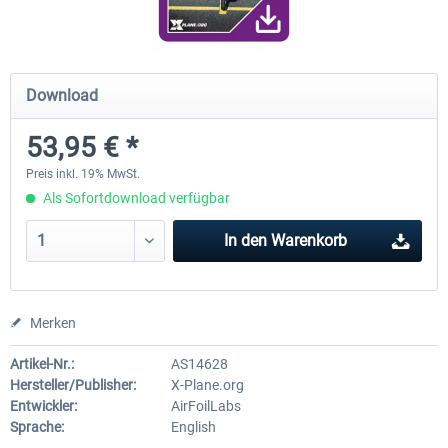
Diamond DA-62
Cessna 208 Grand Caravan 
Download
Series XP
53,95 € *
37,95 € *
48,95 € *
Preis inkl. 19% MwSt.
Als Sofortdownload verfügbar
In den
Warenkorb
Merken
Artikel-Nr.:
AS14628
Hersteller/Publisher:
X-Plane.org
Entwickler:
AirFoilLabs
Sprache:
English