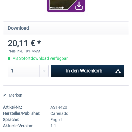
Diamond DA-62
Cessna 208 Grand Caravan 
Download
Series XP
20,11 € *
37,95 € *
48,95 € *
Preis inkl. 19% MwSt.
Als Sofortdownload verfügbar
In den
Warenkorb
Merken
Artikel-Nr.:
AS14420
Hersteller/Publisher:
Carenado
Sprache:
English
Aktuelle Version:
1.1