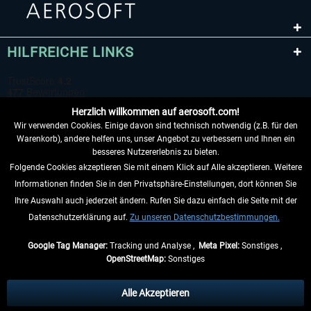
HILFREICHE LINKS
Herzlich willkommen auf aerosoft.com!
Wir verwenden Cookies. Einige davon sind technisch notwendig (z.B. für den
Warenkorb), andere helfen uns, unser Angebot zu verbessern und Ihnen ein
besseres Nutzererlebnis zu bieten.
Folgende Cookies akzeptieren Sie mit einem Klick auf Alle akzeptieren. Weitere
VERTRAG WIDERRUFEN
Informationen finden Sie in den Privatsphäre-Einstellungen, dort können Sie
Ihre Auswahl auch jederzeit ändern. Rufen Sie dazu einfach die Seite mit der
INFORMATIONEN
Datenschutzerklärung auf.
Zu unseren Datenschutzbestimmungen.
NICHTS MEHR VERPASSEN
Google Tag Manager:
Tracking und Analyse ,
Meta Pixel:
Sonstiges ,
OpenStreetMap:
Sonstiges
* Alle Preise inkl. gesetzl. Mehrwertsteuer zzgl.
Versandkosten
, wenn nicht
anders beschrieben.
Alle Akzeptieren
** Gilt für Lieferungen innerhalb Deutschlands, Lieferzeiten für andere Länder