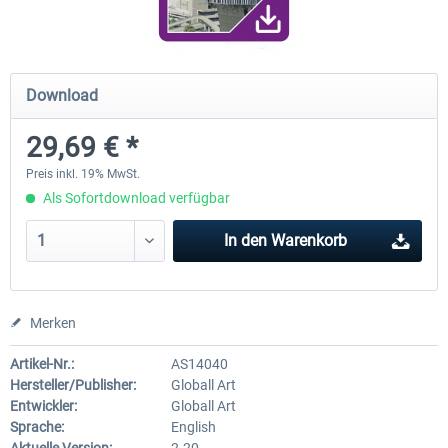
Airport Rio de Janeiro-Santos Dumont
Airport Rio de Janeiro Intern
Download
XP
V2.0 XP
29,69 € *
22,90 € *
29,69 € *
Preis inkl. 19% MwSt.
Als Sofortdownload verfügbar
In den
Warenkorb
Merken
Artikel-Nr.:
AS14040
Hersteller/Publisher:
Globall Art
Entwickler:
Globall Art
Sprache:
English