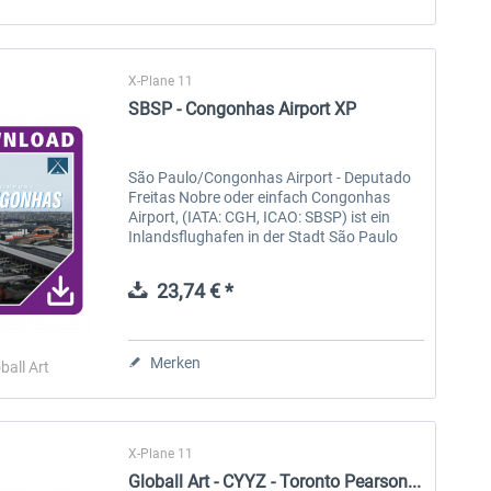
X-Plane 11
SBSP - Congonhas Airport XP
São Paulo/Congonhas Airport - Deputado
Freitas Nobre oder einfach Congonhas
Airport, (IATA: CGH, ICAO: SBSP) ist ein
Inlandsflughafen in der Stadt São Paulo
und der zweitverkehrseichste Flughafen in
Brasilien. Dieser ist 10,6 km vom...
23,74 € *
Merken
ball Art
X-Plane 11
Globall Art - CYYZ - Toronto Pearson...