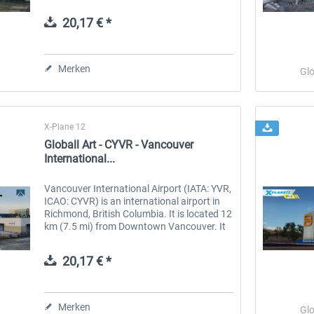
Airport, is an international airport serving
Montreal, Quebec, Canada, located on
20,17 € *
the...
 -
EmergencyDispatcherPro
Guder-Donation 3 €
Merken
Glo
35,69 € *
3,00 € *
X-Plane 12
Globall Art - CYVR - Vancouver
International...
Vancouver International Airport (IATA: YVR,
ICAO: CYVR) is an international airport in
Richmond, British Columbia. It is located 12
km (7.5 mi) from Downtown Vancouver. It
is the second busiest airport in Canada by
aircraft movements...
20,17 € *
Merken
Glo