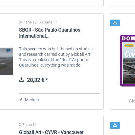
X-Plane 12 | X-Plane 11
SBGR - São Paulo-Guarulhos
International...
This scenery was built based on studies
and research carried out by Globall Art.
This is a replica of the “Real” Airport of
Guarulhos, everything was made
respecting the Aerodrome and its charters,
general lighting, runways, taxiways,...
28,32 € *
Merken
Glo
X-Plane 11
Globall Art - CYVR - Vancouver