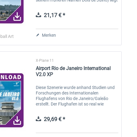
im Stadtteil São Cristóvão in direkter
Nachbarschaft zu Lauro de Freitas....
21,17 € *
Merken
ball Art
X-Plane 11
Airport Rio de Janeiro International
V2.0 XP
Diese Szenerie wurde anhand Studien und
Forschungen des Internationalen
Flughafens von Rio de Janeiro/Galeão
erstellt. Der Flughafen ist so real wie
möglich nachgebildet worden - allgemeine
Beleuchtungen, Start- und Landebahnen,...
29,69 € *