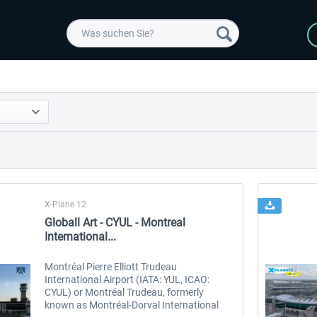
X-Plane 12
Globall Art - CYUL - Montreal
International...
Montréal Pierre Elliott Trudeau
International Airport (IATA: YUL, ICAO:
CYUL) or Montréal Trudeau, formerly
known as Montréal-Dorval International