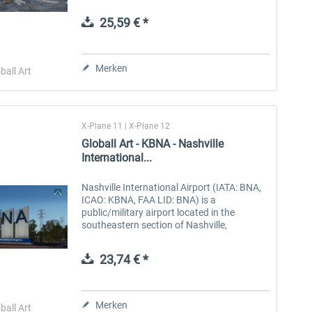
Canada, the Greater Toronto Area, and the
Golden Horseshoe, an urban...
25,59 € *
Aerosoft Toolbar Pushback
FlightSim Studio - E-Jets
Pro
190/195
Merken
ball Art
9,95 € *
39,95 € *
X-Plane 11 | X-Plane 12
Globall Art - KBNA - Nashville
International...
Nashville International Airport (IATA: BNA,
ICAO: KBNA, FAA LID: BNA) is a
public/military airport located in the
southeastern section of Nashville,
Tennessee, United States. Established in
1937, its original name was Berry Field,
23,74 € *
from...
Merken
ball Art