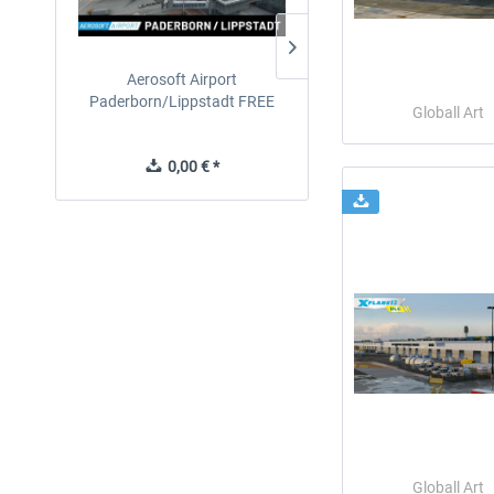
Aerosoft Airport
EmergencyDispatcherPro
Paderborn/Lippstadt FREE
24h Free Trial
Globall Art
0,00 € *
0,00 € *
Globall Art