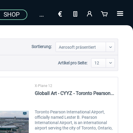
SHOP
Sortierung:
Artikel pro Seite:
X-Plane 12
Globall Art - CYYZ - Toronto Pearson...
Toronto Pearson International Airport,
officially named Lester B. Pearson
International Airport, is an international
airport serving the city of Toronto, Ontario,