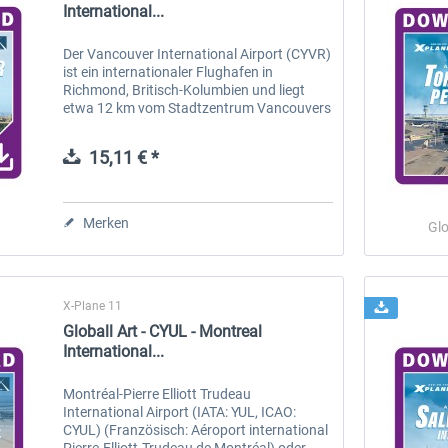
International...
Der Vancouver International Airport (CYVR)
ist ein internationaler Flughafen in
Richmond, Britisch-Kolumbien und liegt
etwa 12 km vom Stadtzentrum Vancouvers
entfernt. Gemessen an den
Flugbewegungen (306.799) und
15,11 € *
Passagieren (25,9...
Merken
Glo
X-Plane 11
Globall Art - CYUL - Montreal
International...
Montréal-Pierre Elliott Trudeau
International Airport (IATA: YUL, ICAO:
CYUL) (Französisch: Aéroport international
Pierre-Elliott-Trudeau de Montréal) oder