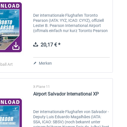
Der internationale Flughafen Toronto
Pearson (IATA: YYZ, ICAO: CYYZ), offiziell
Lester B. Pearson International Airport
(oftmals einfach nur kurz Toronto Pearson
oder noch einfacher, Pearson genannt), ist
ein internationaler Flughafen...
20,17 € *
Merken
ball Art
X-Plane 11
Airport Salvador International XP
Der internationale Flughafen von Salvador -
Deputy Luis Eduardo Magalhães (IATA:
SSA, ICAO: SBSV) (noch bekannt unter
seinem früheren Namen Dois de Julho) liegt