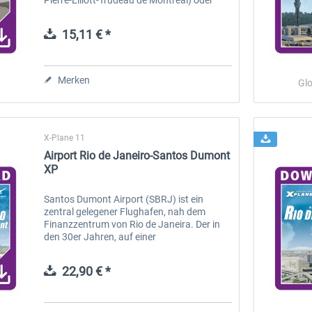
Montréal-Trudeau, früher auch bekannt als
Montréal–Dorval International Airport...
15,11 € *
Merken
Glo
X-Plane 11
Airport Rio de Janeiro-Santos Dumont
XP
Santos Dumont Airport (SBRJ) ist ein
zentral gelegener Flughafen, nah dem
Finanzzentrum von Rio de Janeira. Der in
den 30er Jahren, auf einer
Landaufschüttung erbaute Flughafen an
der Guanabara Bay, war der erste zivile
22,90 € *
Flughafen in...