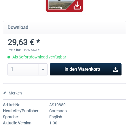
Airbus Bundle
iFly Jets - The 737NG for 
Download
29,63 € *
52,33 € *
59,22 € *
Preis inkl. 19% MwSt.
Als Sofortdownload verfügbar
In den
Warenkorb
Merken
Artikel-Nr.:
AS10880
Hersteller/Publisher:
Carenado
Sprache:
English
Aktuelle Version:
1.00