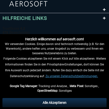
HILFREICHE LINKS
Herzlich willkommen auf aerosoft.com!
Wir verwenden Cookies. Einige davon sind technisch notwendig (z.B. für den
Warenkorb), andere helfen uns, unser Angebot zu verbessern und Ihnen ein
besseres Nutzererlebnis zu bieten.
Folgende Cookies akzeptieren Sie mit einem Klick auf Alle akzeptieren. Weitere
VERTRAG WIDERRUFEN
Informationen finden Sie in den Privatsphäre-Einstellungen, dort können Sie
Ihre Auswahl auch jederzeit ändern. Rufen Sie dazu einfach die Seite mit der
INFORMATIONEN
Datenschutzerklärung auf.
Zu unseren Datenschutzbestimmungen.
NICHTS MEHR VERPASSEN
Google Tag Manager:
Tracking und Analyse ,
Meta Pixel:
Sonstiges ,
OpenStreetMap:
Sonstiges
* Alle Preise inkl. gesetzl. Mehrwertsteuer zzgl.
Versandkosten
, wenn nicht
anders beschrieben.
Alle Akzeptieren
** Gilt für Lieferungen innerhalb Deutschlands, Lieferzeiten für andere Länder