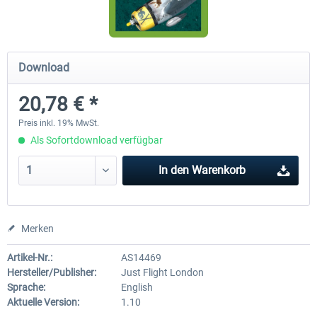
Airbus Bundle
iFly Jets - The 737NG for 
Download
20,78 € *
52,33 € *
59,22 € *
Preis inkl. 19% MwSt.
Als Sofortdownload verfügbar
In den
Warenkorb
Merken
Artikel-Nr.:
AS14469
Hersteller/Publisher:
Just Flight London
Sprache:
English
Aktuelle Version:
1.10