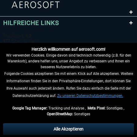
HILFREICHE LINKS
Herzlich willkommen auf aerosoft.com!
Wir verwenden Cookies. Einige davon sind technisch notwendig (z.B. für den
Warenkorb), andere helfen uns, unser Angebot zu verbessern und Ihnen ein
besseres Nutzererlebnis zu bieten.
Folgende Cookies akzeptieren Sie mit einem Klick auf Alle akzeptieren. Weitere
VERTRAG WIDERRUFEN
Informationen finden Sie in den Privatsphäre-Einstellungen, dort können Sie
Ihre Auswahl auch jederzeit ändern. Rufen Sie dazu einfach die Seite mit der
INFORMATIONEN
Datenschutzerklärung auf.
Zu unseren Datenschutzbestimmungen.
NICHTS MEHR VERPASSEN
Google Tag Manager:
Tracking und Analyse ,
Meta Pixel:
Sonstiges ,
OpenStreetMap:
Sonstiges
* Alle Preise inkl. gesetzl. Mehrwertsteuer zzgl.
Versandkosten
, wenn nicht
anders beschrieben.
Alle Akzeptieren
** Gilt für Lieferungen innerhalb Deutschlands, Lieferzeiten für andere Länder