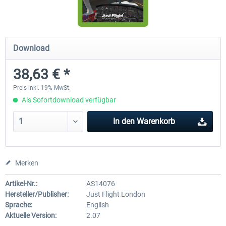
Airbus Bundle
iFly Jets - The 737NG for 
Download
38,63 € *
52,33 € *
59,22 € *
Preis inkl. 19% MwSt.
Als Sofortdownload verfügbar
In den
Warenkorb
Merken
Artikel-Nr.:
AS14076
Hersteller/Publisher:
Just Flight London
Sprache:
English
Aktuelle Version:
2.07