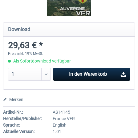
Hamburg-Finkenwerder
Madeira X Evolution
Download
29,63 € *
11,90 € *
24,95 € *
Preis inkl. 19% MwSt.
Als Sofortdownload verfügbar
In den
Warenkorb
Merken
Artikel-Nr.:
AS14145
Hersteller/Publisher:
France VFR
Sprache:
English
Aktuelle Version:
1.01