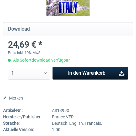
Mega Airport Frankfurt V2.0
Mega Airport Berlin Brande
Download
24,69 € *
29,95 € *
24,95 € *
Preis inkl. 19% MwSt.
Als Sofortdownload verfügbar
In den
Warenkorb
Merken
Artikel-Nr.:
AS13990
Hersteller/Publisher:
France VFR
Sprache:
Deutsch, English, Francais,
Aktuelle Version:
1.00