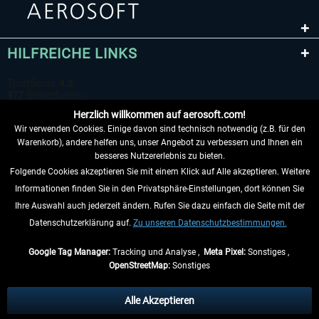
HILFREICHE LINKS
Herzlich willkommen auf aerosoft.com!
Wir verwenden Cookies. Einige davon sind technisch notwendig (z.B. für den
Warenkorb), andere helfen uns, unser Angebot zu verbessern und Ihnen ein
besseres Nutzererlebnis zu bieten.
Folgende Cookies akzeptieren Sie mit einem Klick auf Alle akzeptieren. Weitere
VERTRAG WIDERRUFEN
Informationen finden Sie in den Privatsphäre-Einstellungen, dort können Sie
Ihre Auswahl auch jederzeit ändern. Rufen Sie dazu einfach die Seite mit der
INFORMATIONEN
Datenschutzerklärung auf.
Zu unseren Datenschutzbestimmungen.
NICHTS MEHR VERPASSEN
Google Tag Manager:
Tracking und Analyse ,
Meta Pixel:
Sonstiges ,
OpenStreetMap:
Sonstiges
* Alle Preise inkl. gesetzl. Mehrwertsteuer zzgl.
Versandkosten
, wenn nicht
anders beschrieben.
Alle Akzeptieren
** Gilt für Lieferungen innerhalb Deutschlands, Lieferzeiten für andere Länder