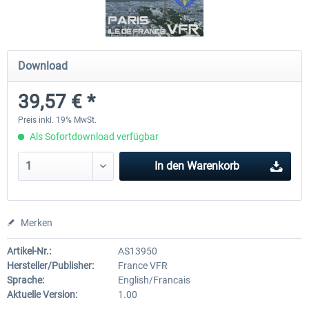
Mega Airport Frankfurt V2.0
Mega Airport Berlin Brande
Download
39,57 € *
29,95 € *
24,95 € *
Preis inkl. 19% MwSt.
Als Sofortdownload verfügbar
In den
Warenkorb
Merken
Artikel-Nr.:
AS13950
Hersteller/Publisher:
France VFR
Sprache:
English/Francais
Aktuelle Version:
1.00