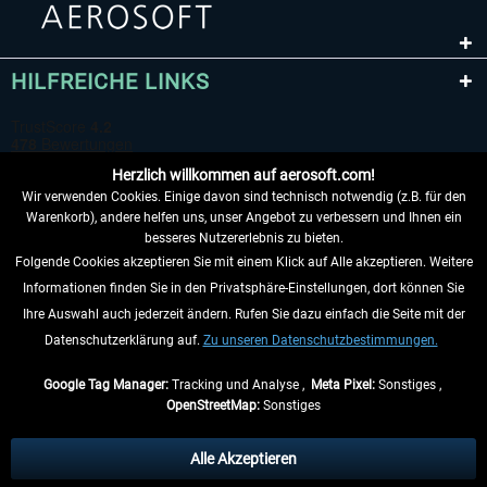
HILFREICHE LINKS
Herzlich willkommen auf aerosoft.com!
Wir verwenden Cookies. Einige davon sind technisch notwendig (z.B. für den
Warenkorb), andere helfen uns, unser Angebot zu verbessern und Ihnen ein
besseres Nutzererlebnis zu bieten.
Folgende Cookies akzeptieren Sie mit einem Klick auf Alle akzeptieren. Weitere
VERTRAG WIDERRUFEN
Informationen finden Sie in den Privatsphäre-Einstellungen, dort können Sie
Ihre Auswahl auch jederzeit ändern. Rufen Sie dazu einfach die Seite mit der
INFORMATIONEN
Datenschutzerklärung auf.
Zu unseren Datenschutzbestimmungen.
NICHTS MEHR VERPASSEN
Google Tag Manager:
Tracking und Analyse ,
Meta Pixel:
Sonstiges ,
OpenStreetMap:
Sonstiges
* Alle Preise inkl. gesetzl. Mehrwertsteuer zzgl.
Versandkosten
, wenn nicht
anders beschrieben.
Alle Akzeptieren
** Gilt für Lieferungen innerhalb Deutschlands, Lieferzeiten für andere Länder