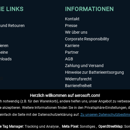
HE LINKS
INFORMATIONEN
Kontakt
und Retouren
Presse
Wir über uns
Corporate Responsibility
ieren
Karriere
eine
Partner
nloads
AGB
Zahlung und Versand
Hinweise zur Batterieentsorgung
Widerrufsrecht
Barrierefreiheit
Datenschutzerklärung
Herzlich willkommen auf aerosoft.com!
Impressum
 notwendig (z.B. für den Warenkorb), andere helfen uns, unser Angebot zu verbesse
e akzeptieren. Weitere Informationen finden Sie in den Privatsphäre-Einstellungen, 
WIDERRUFEN
einfach die Seite mit der Datenschutzerklärung auf.
Zu unseren Datenschutzbesti
e Tag Manager:
Tracking und Analyse ,
Meta Pixel:
Sonstiges ,
OpenStreetMap:
Son