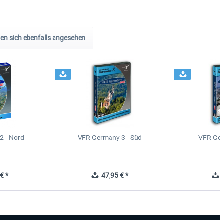
n sich ebenfalls angesehen
2 - Nord
VFR Germany 3 - Süd
VFR Ge
€ *
47,95 € *