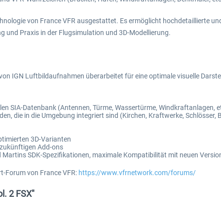
hnologie von France VFR ausgestattet. Es ermöglicht hochdetaillierte un
ng und Praxis in der Flugsimulation und 3D-Modellierung.
von IGN Luftbildaufnahmen überarbeitet für eine optimale visuelle Darst
ellen SIA-Datenbank (Antennen, Türme, Wassertürme, Windkraftanlagen, et
die in die Umgebung integriert sind (Kirchen, Kraftwerke, Schlösser, B
ptimierten 3D-Varianten
t zukünftigen Add-ons
Martins SDK-Spezifikationen, maximale Kompatibilität mit neuen Versio
ort-Forum von France VFR:
https://www.vfrnetwork.com/forums/
l. 2 FSX"