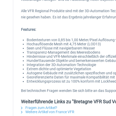
Alle VFR Regional Produkte sind mit der 3D-Automation-Tec
nie gesehen haben. Es ist das Ergebnis jahrelanger Erfahru
Features:
Bodentexturen von 0,85 bis 1,00 Meter/Pixel Auflösung 
Hochauflösende Mesh mit 4,75 Meter (LOD13)
Seen und Flüsse mit navigierbarem Wasser
Transparenz-Management des Meeresbodens
Hindernisse und VFR-Merkmale einschließlich der offizi
Hunderttausende Objekte und bemerkenswerten Gebäuden, 
Integration der 3D-Automation-Technologie
Extrem dichte und optimierte Vegetation
Autogene Gebäude mit zusätzlichen spezifischen und o
Georeferenzierte Daten für maximale Kompatibilität mi
Entwicklungsprozess ist zu 100% konform mit Lockheed 
Bei technischen Fragen wenden Sie sich bitte an das Supp
Weiterführende Links zu "Bretagne VFR Sud Vo
Fragen zum Artikel?
Weitere Artikel von France VFR