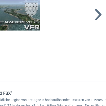
 2 FSX"
e südliche Region von Bretagne in hochauflösenden Texturen von 1 Meter/
und VFR-Wahrzeichen (Brücken, Häfen, Windkraftanlagen, Denkmäler, etc.