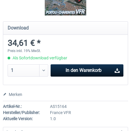
Mega Airport Frankfurt V2.0
Mega Airport Berlin Brande
Download
34,61 € *
29,95 € *
24,95 € *
Preis inkl. 19% MwSt.
Als Sofortdownload verfügbar
In den
Warenkorb
Merken
Artikel-Nr.:
AS15164
Hersteller/Publisher:
France VFR
Aktuelle Version:
1.0