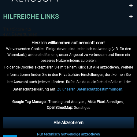
HILFREICHE LINKS
Herzlich willkommen auf aerosoft.com!
Wir verwenden Cookies. Einige davon sind technisch notwendig (z.B. für den
Warenkorb), andere helfen uns, unser Angebot zu verbessern und Ihnen ein
besseres Nutzererlebnis zu bieten.
Folgende Cookies akzeptieren Sie mit einem Klick auf Alle akzeptieren. Weitere
VERTRAG WIDERRUFEN
Informationen finden Sie in den Privatsphäre-Einstellungen, dort können Sie
Ihre Auswahl auch jederzeit ändern. Rufen Sie dazu einfach die Seite mit der
INFORMATIONEN
Datenschutzerklärung auf.
Zu unseren Datenschutzbestimmungen.
NICHTS MEHR VERPASSEN
Google Tag Manager:
Tracking und Analyse ,
Meta Pixel:
Sonstiges ,
OpenStreetMap:
Sonstiges
* Alle Preise inkl. gesetzl. Mehrwertsteuer zzgl.
Versandkosten
, wenn nicht
anders beschrieben.
Alle Akzeptieren
** Gilt für Lieferungen innerhalb Deutschlands, Lieferzeiten für andere Länder
Nur technisch notwendige akzeptieren
entnehmen Sie bitte den
Versandinformationen
.