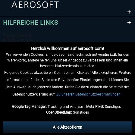
HILFREICHE LINKS
Herzlich willkommen auf aerosoft.com!
Wir verwenden Cookies. Einige davon sind technisch notwendig (z.B. für den
Warenkorb), andere helfen uns, unser Angebot zu verbessern und Ihnen ein
besseres Nutzererlebnis zu bieten.
Folgende Cookies akzeptieren Sie mit einem Klick auf Alle akzeptieren. Weitere
VERTRAG WIDERRUFEN
Informationen finden Sie in den Privatsphäre-Einstellungen, dort können Sie
Ihre Auswahl auch jederzeit ändern. Rufen Sie dazu einfach die Seite mit der
INFORMATIONEN
Datenschutzerklärung auf.
Zu unseren Datenschutzbestimmungen.
NICHTS MEHR VERPASSEN
Google Tag Manager:
Tracking und Analyse ,
Meta Pixel:
Sonstiges ,
OpenStreetMap:
Sonstiges
* Alle Preise inkl. gesetzl. Mehrwertsteuer zzgl.
Versandkosten
, wenn nicht
anders beschrieben.
Alle Akzeptieren
** Gilt für Lieferungen innerhalb Deutschlands, Lieferzeiten für andere Länder