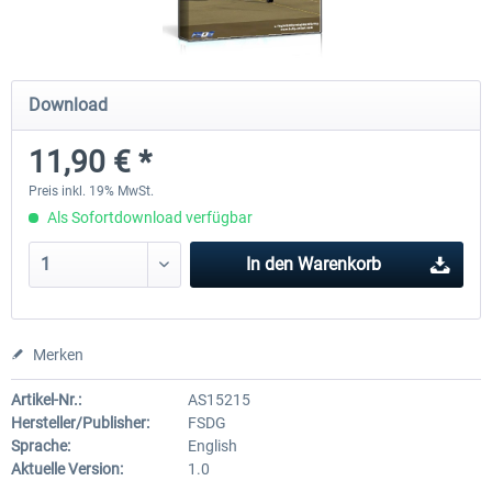
Holiday Airports
FSDG LITE - Dakar
Download
11,90 € *
29,95 € *
9,52 € *
Preis inkl. 19% MwSt.
Als Sofortdownload verfügbar
In den
Warenkorb
Merken
Artikel-Nr.:
AS15215
Hersteller/Publisher:
FSDG
Sprache:
English
Aktuelle Version:
1.0