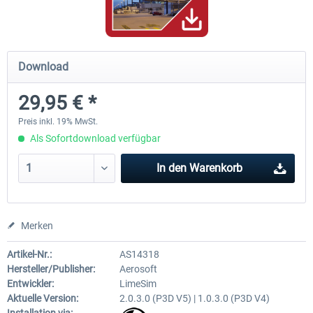
Hamburg-Finkenwerder
Madeira X Evolution
Download
29,95 € *
11,90 € *
24,95 € *
Preis inkl. 19% MwSt.
Als Sofortdownload verfügbar
In den
Warenkorb
Merken
Artikel-Nr.:
AS14318
Hersteller/Publisher:
Aerosoft
Entwickler:
LimeSim
Aktuelle Version:
2.0.3.0 (P3D V5) | 1.0.3.0 (P3D V4)