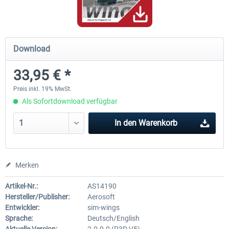
Hamburg-Finkenwerder
Madeira X Evolution
Download
33,95 € *
11,90 € *
24,95 € *
Preis inkl. 19% MwSt.
Als Sofortdownload verfügbar
In den
Warenkorb
Merken
Artikel-Nr.:
AS14190
Hersteller/Publisher:
Aerosoft
Entwickler:
sim-wings
Sprache:
Deutsch/English