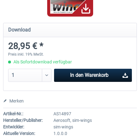
Hamburg-Finkenwerder
Madeira X Evolution
Download
28,95 € *
11,90 € *
24,95 € *
Preis inkl. 19% MwSt.
Als Sofortdownload verfügbar
In den
Warenkorb
Merken
Artikel-Nr.:
AS14897
Hersteller/Publisher:
Aerosoft, sim-wings
Entwickler:
sim-wings
Aktuelle Version:
1.0.0.0