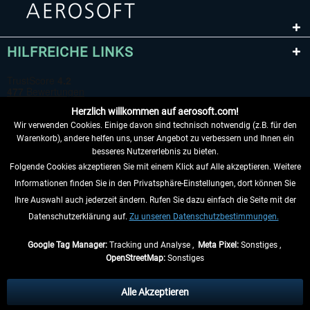
HILFREICHE LINKS
Herzlich willkommen auf aerosoft.com!
Wir verwenden Cookies. Einige davon sind technisch notwendig (z.B. für den
Warenkorb), andere helfen uns, unser Angebot zu verbessern und Ihnen ein
besseres Nutzererlebnis zu bieten.
Folgende Cookies akzeptieren Sie mit einem Klick auf Alle akzeptieren. Weitere
VERTRAG WIDERRUFEN
Informationen finden Sie in den Privatsphäre-Einstellungen, dort können Sie
Ihre Auswahl auch jederzeit ändern. Rufen Sie dazu einfach die Seite mit der
INFORMATIONEN
Datenschutzerklärung auf.
Zu unseren Datenschutzbestimmungen.
NICHTS MEHR VERPASSEN
Google Tag Manager:
Tracking und Analyse ,
Meta Pixel:
Sonstiges ,
OpenStreetMap:
Sonstiges
* Alle Preise inkl. gesetzl. Mehrwertsteuer zzgl.
Versandkosten
, wenn nicht
anders beschrieben.
Alle Akzeptieren
** Gilt für Lieferungen innerhalb Deutschlands, Lieferzeiten für andere Länder