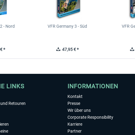
2 - Nord
VFR Germany 3 - Süd
VFR Ge
€ *
47,95 € *
HE LINKS
INFORMATIONEN
Kontakt
und Retouren
Presse
Wir über uns
Corporate Responsibility
ieren
Karriere
eine
Partner