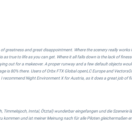
x of greatness and great disappointment. Where the scenery really works 
t is as true to life as you can get. Where it all falls down is the lack of fi
 crying out for a makeover. A proper runway and a few default objects wo
ackage is 80% there. Users of Orbx FTX Global openLC Europe and VectorsOR w
I recommend Night Environment X for Austria, as it does a great job of fill
, Timmelsjoch, Inntal, Ötztal) wunderbar eingefangen und die Szenerie läd
zu kommen und ist meiner Meinung nach für alle Piloten gleichermaßen e