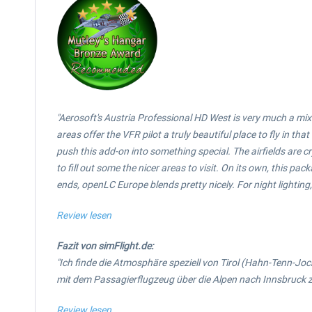
"Aerosoft's Austria Professional HD West is very much a mi
areas offer the VFR pilot a truly beautiful place to fly in tha
push this add-on into something special. The airfields are
to fill out some the nicer areas to visit. On its own, this p
ends, openLC Europe blends pretty nicely. For night lighting, 
Review lesen
Fazit von simFlight.de:
"Ich finde die Atmosphäre speziell von Tirol (Hahn-Tenn-Joch
mit dem Passagierflugzeug über die Alpen nach Innsbruck 
Review lesen