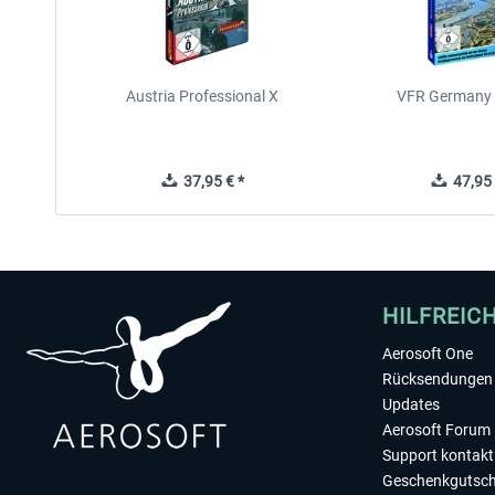
Austria Professional X
VFR Germany 
37,95 € *
47,95 
HILFREIC
Aerosoft One
Rücksendungen 
Updates
Aerosoft Forum
Support kontakt
Geschenkgutsch