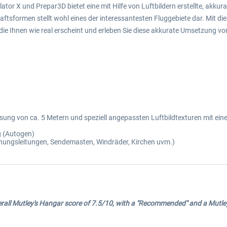
ator X und Prepar3D bietet eine mit Hilfe von Luftbildern erstellte, akk
haftsformen stellt wohl eines der interessantesten Fluggebiete dar. Mit d
, die Ihnen wie real erscheint und erleben Sie diese akkurate Umsetzung vo
sung von ca. 5 Metern und speziell angepassten Luftbildtexturen mit eine
g (Autogen)
nnungsleitungen, Sendemasten, Windräder, Kirchen uvm.)
verall Mutley's Hangar score of 7.5/10, with a "Recommended" and a Mutl