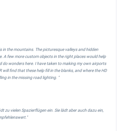
is in the mountains. The picturesque valleys and hidden
nesse. A few more custom objects in the right places would help
uld do wonders here. I have taken to making my own airports
ill find that these help fill in the blanks, and where the HD
ing in the missing road lighting. "
t zu vielen Spazierflügen ein. Sie lädt aber auch dazu ein,
mpfehlenswert."