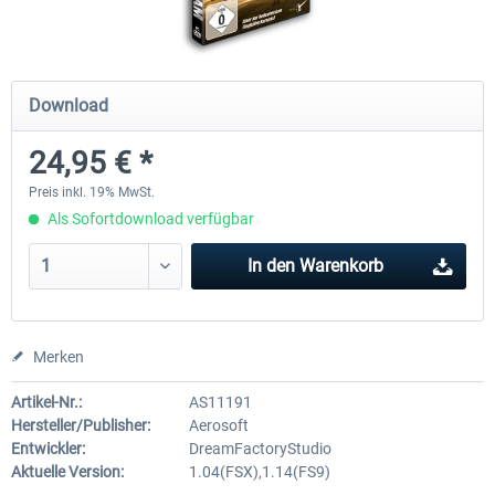
Mega Airport Frankfurt V2.0
Mega Airport Berlin Brande
Download
24,95 € *
29,95 € *
24,95 € *
Preis inkl. 19% MwSt.
Als Sofortdownload verfügbar
In den
Warenkorb
Merken
Artikel-Nr.:
AS11191
Hersteller/Publisher:
Aerosoft
Entwickler:
DreamFactoryStudio
Aktuelle Version:
1.04(FSX),1.14(FS9)