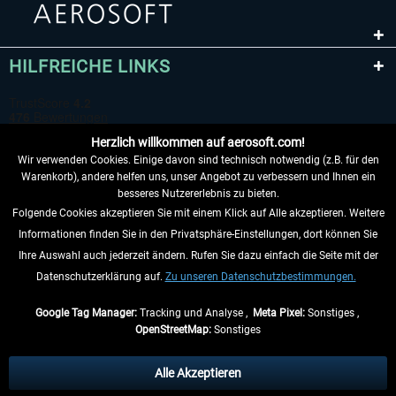
HILFREICHE LINKS
Herzlich willkommen auf aerosoft.com!
Wir verwenden Cookies. Einige davon sind technisch notwendig (z.B. für den
Warenkorb), andere helfen uns, unser Angebot zu verbessern und Ihnen ein
besseres Nutzererlebnis zu bieten.
Folgende Cookies akzeptieren Sie mit einem Klick auf Alle akzeptieren. Weitere
VERTRAG WIDERRUFEN
Informationen finden Sie in den Privatsphäre-Einstellungen, dort können Sie
Ihre Auswahl auch jederzeit ändern. Rufen Sie dazu einfach die Seite mit der
INFORMATIONEN
Datenschutzerklärung auf.
Zu unseren Datenschutzbestimmungen.
NICHTS MEHR VERPASSEN
Google Tag Manager:
Tracking und Analyse ,
Meta Pixel:
Sonstiges ,
OpenStreetMap:
Sonstiges
* Alle Preise inkl. gesetzl. Mehrwertsteuer zzgl.
Versandkosten
, wenn nicht
anders beschrieben.
Alle Akzeptieren
** Gilt für Lieferungen innerhalb Deutschlands, Lieferzeiten für andere Länder