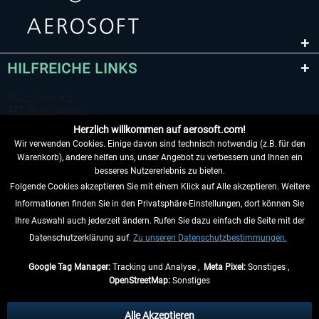
HILFREICHE LINKS
Herzlich willkommen auf aerosoft.com!
Wir verwenden Cookies. Einige davon sind technisch notwendig (z.B. für den
Warenkorb), andere helfen uns, unser Angebot zu verbessern und Ihnen ein
besseres Nutzererlebnis zu bieten.
Folgende Cookies akzeptieren Sie mit einem Klick auf Alle akzeptieren. Weitere
VERTRAG WIDERRUFEN
Informationen finden Sie in den Privatsphäre-Einstellungen, dort können Sie
Ihre Auswahl auch jederzeit ändern. Rufen Sie dazu einfach die Seite mit der
INFORMATIONEN
Datenschutzerklärung auf.
Zu unseren Datenschutzbestimmungen.
NICHTS MEHR VERPASSEN
Google Tag Manager:
Tracking und Analyse ,
Meta Pixel:
Sonstiges ,
OpenStreetMap:
Sonstiges
* Alle Preise inkl. gesetzl. Mehrwertsteuer zzgl.
Versandkosten
, wenn nicht
anders beschrieben.
Alle Akzeptieren