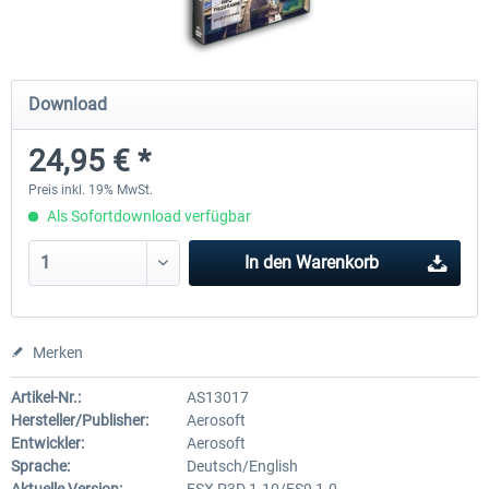
Mega Airport Frankfurt V2.0
Mega Airport Berlin Brande
Download
24,95 € *
29,95 € *
24,95 € *
Preis inkl. 19% MwSt.
Als Sofortdownload verfügbar
In den
Warenkorb
Merken
Artikel-Nr.:
AS13017
Hersteller/Publisher:
Aerosoft
Entwickler:
Aerosoft
Sprache:
Deutsch/English