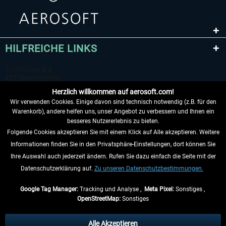
HILFREICHE LINKS
Herzlich willkommen auf aerosoft.com!
Wir verwenden Cookies. Einige davon sind technisch notwendig (z.B. für den
Warenkorb), andere helfen uns, unser Angebot zu verbessern und Ihnen ein
besseres Nutzererlebnis zu bieten.
Folgende Cookies akzeptieren Sie mit einem Klick auf Alle akzeptieren. Weitere
VERTRAG WIDERRUFEN
Informationen finden Sie in den Privatsphäre-Einstellungen, dort können Sie
Ihre Auswahl auch jederzeit ändern. Rufen Sie dazu einfach die Seite mit der
INFORMATIONEN
Datenschutzerklärung auf.
Zu unseren Datenschutzbestimmungen.
NICHTS MEHR VERPASSEN
Google Tag Manager:
Tracking und Analyse ,
Meta Pixel:
Sonstiges ,
OpenStreetMap:
Sonstiges
* Alle Preise inkl. gesetzl. Mehrwertsteuer zzgl.
Versandkosten
, wenn nicht
anders beschrieben.
Alle Akzeptieren