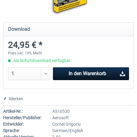
Mega Airport Frankfurt V2.0
Mega Airport Berlin Brande
Download
24,95 € *
29,95 € *
24,95 € *
Preis inkl. 19% MwSt.
Als Sofortdownload verfügbar
In den
Warenkorb
Merken
Artikel-Nr.:
AS10530
Hersteller/Publisher:
Aerosoft
Entwickler:
Cornel Grigoriu
Sprache:
German/English