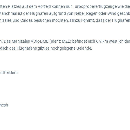
ten Platzes auf dem Vorfeld können nur Turbopropellerflugzeuge wie die
anchmal ist der Flughafen aufgrund von Nebel, Regen oder Wind geschloss
anizales und Caldas besuchen möchten. Hinzu kommt, dass der Flughafen n
n. Das Manizales VOR-DME (Ident: MZL) befindet sich 6,9 km westlich de
südlich des Flughafens gibt es hochgelegens Gelände.
uftbildern
emesh