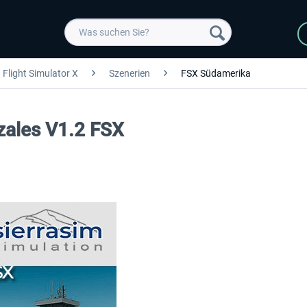
Flight Simulator X
Szenerien
FSX Südamerika
zales V1.2 FSX