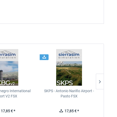
negro International
SKPS - Antonio Nariño Airport -
SEGU 
port V2 FSX
Pasto FSX
17,85 € *
17,85 € *