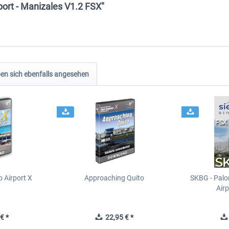
port - Manizales V1.2 FSX"
n sich ebenfalls angesehen
 Airport X
Approaching Quito
SKBG - Palo
Air
€ *
22,95 € *