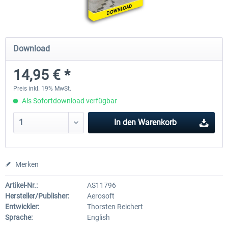
Bonaire Flamingo Airport X
Approaching Quito
Download
14,95 € *
17,95 € *
22,95 € *
Preis inkl. 19% MwSt.
Als Sofortdownload verfügbar
In den
Warenkorb
Merken
Artikel-Nr.:
AS11796
Hersteller/Publisher:
Aerosoft
Entwickler:
Thorsten Reichert
Sprache:
English