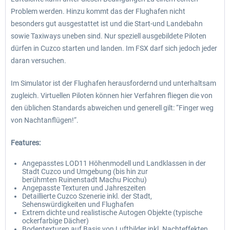
Problem werden. Hinzu kommt das der Flughafen nicht
besonders gut ausgestattet ist und die Start-und Landebahn
sowie Taxiways uneben sind. Nur speziell ausgebildete Piloten
dürfen in Cuzco starten und landen. Im FSX darf sich jedoch jeder
daran versuchen.
Im Simulator ist der Flughafen herausfordernd und unterhaltsam
zugleich. Virtuellen Piloten können hier Verfahren fliegen die von
den üblichen Standards abweichen und generell gilt: “Finger weg
von Nachtanflügen!“.
Features:
Angepasstes LOD11 Höhenmodell und Landklassen in der
Stadt Cuzco und Umgebung (bis hin zur
berühmten Ruinenstadt Machu Picchu)
Angepasste Texturen und Jahreszeiten
Detaillierte Cuzco Szenerie inkl. der Stadt,
Sehenswürdigkeiten und Flughafen
Extrem dichte und realistische Autogen Objekte (typische
ockerfarbige Dächer)
Bodentexturen auf Basis von Luftbilder inkl. Nachteffekten