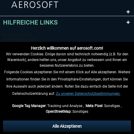
HILFREICHE LINKS
Herzlich willkommen auf aerosoft.com!
Wir verwenden Cookies. Einige davon sind technisch notwendig (z.B. für den
Warenkorb), andere helfen uns, unser Angebot zu verbessern und Ihnen ein
besseres Nutzererlebnis zu bieten.
Folgende Cookies akzeptieren Sie mit einem Klick auf Alle akzeptieren. Weitere
VERTRAG WIDERRUFEN
Informationen finden Sie in den Privatsphäre-Einstellungen, dort können Sie
Ihre Auswahl auch jederzeit ändern. Rufen Sie dazu einfach die Seite mit der
INFORMATIONEN
Datenschutzerklärung auf.
Zu unseren Datenschutzbestimmungen.
NICHTS MEHR VERPASSEN
Google Tag Manager:
Tracking und Analyse ,
Meta Pixel:
Sonstiges ,
OpenStreetMap:
Sonstiges
* Alle Preise inkl. gesetzl. Mehrwertsteuer zzgl.
Versandkosten
, wenn nicht
anders beschrieben.
Alle Akzeptieren
** Gilt für Lieferungen innerhalb Deutschlands, Lieferzeiten für andere Länder