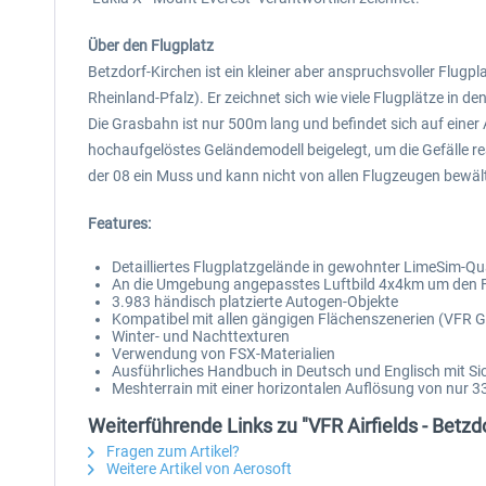
Über den Flugplatz
Betzdorf-Kirchen ist ein kleiner aber anspruchsvoller Flug
Rheinland-Pfalz). Er zeichnet sich wie viele Flugplätze in 
Die Grasbahn ist nur 500m lang und befindet sich auf einer 
hochaufgelöstes Geländemodell beigelegt, um die Gefälle re
der 08 ein Muss und kann nicht von allen Flugzeugen bewäl
Features:
Detailliertes Flugplatzgelände in gewohnter LimeSim-Qua
An die Umgebung angepasstes Luftbild 4x4km um den Fl
3.983 händisch platzierte Autogen-Objekte
Kompatibel mit allen gängigen Flächenszenerien (VFR G
Winter- und Nachttexturen
Verwendung von FSX-Materialien
Ausführliches Handbuch in Deutsch und Englisch mit Si
Meshterrain mit einer horizontalen Auflösung von nur 
Weiterführende Links zu "VFR Airfields - Betzd
Fragen zum Artikel?
Weitere Artikel von Aerosoft