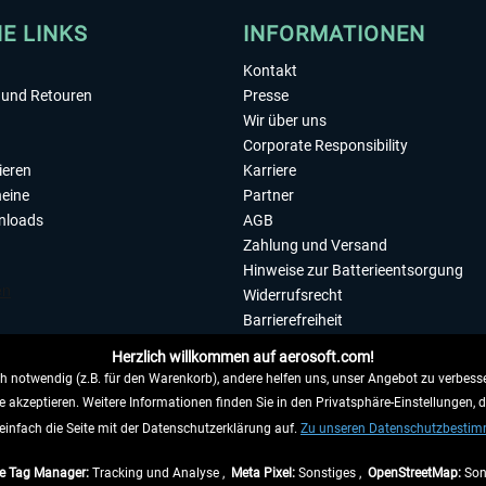
HE LINKS
INFORMATIONEN
Kontakt
und Retouren
Presse
Wir über uns
Corporate Responsibility
ieren
Karriere
eine
Partner
nloads
AGB
Zahlung und Versand
Hinweise zur Batterieentsorgung
Widerrufsrecht
Barrierefreiheit
Datenschutzerklärung
Herzlich willkommen auf aerosoft.com!
Impressum
 notwendig (z.B. für den Warenkorb), andere helfen uns, unser Angebot zu verbesse
e akzeptieren. Weitere Informationen finden Sie in den Privatsphäre-Einstellungen, 
WIDERRUFEN
einfach die Seite mit der Datenschutzerklärung auf.
Zu unseren Datenschutzbesti
e Tag Manager:
Tracking und Analyse ,
Meta Pixel:
Sonstiges ,
OpenStreetMap:
Son