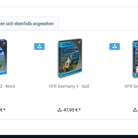
n sich ebenfalls angesehen
2 - Nord
VFR Germany 3 - Süd
VFR Ge
€ *
47,95 € *