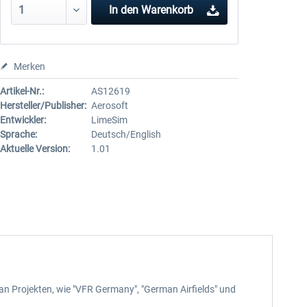
In den
Warenkorb
Merken
Artikel-Nr.:
AS12619
Hersteller/Publisher:
Aerosoft
Entwickler:
LimeSim
Sprache:
Deutsch/English
Aktuelle Version:
1.01
it an Projekten, wie "VFR Germany", "German Airfields" und