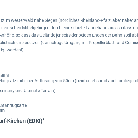
platz im Westerwald nahe Siegen (nördliches Rheinland-Pfalz, aber näher 
den deutschen Mittelgebirgen durch eine schiefe Landebahn aus, so dass da
Anhöhe, so dass das Gelände jenseits der beiden Enden der Bahn steil abfä
alistisch umzusetzen (der richtige Umgang mit Propellerblatt- und Gemis
tigt werden!)
lität
ugplatz mit einer Auflösung von 50cm (beinhaltet somit auch umliegend
ermany und Ultimate Terrain)
chtanflugkarte
33m
orf-Kirchen (EDKI)"