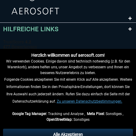
HILFREICHE LINKS
Herzlich willkommen auf aerosoft.com!
Wir verwenden Cookies. Einige davon sind technisch notwendig (z.B. für den
Warenkorb), andere helfen uns, unser Angebot zu verbessern und Ihnen ein
besseres Nutzererlebnis zu bieten.
Folgende Cookies akzeptieren Sie mit einem Klick auf Alle akzeptieren. Weitere
VERTRAG WIDERRUFEN
Informationen finden Sie in den Privatsphäre-Einstellungen, dort können Sie
Ihre Auswahl auch jederzeit ändern. Rufen Sie dazu einfach die Seite mit der
INFORMATIONEN
Datenschutzerklärung auf.
Zu unseren Datenschutzbestimmungen.
NICHTS MEHR VERPASSEN
Google Tag Manager:
Tracking und Analyse ,
Meta Pixel:
Sonstiges ,
OpenStreetMap:
Sonstiges
* Alle Preise inkl. gesetzl. Mehrwertsteuer zzgl.
Versandkosten
, wenn nicht
anders beschrieben.
Alle Akzeptieren