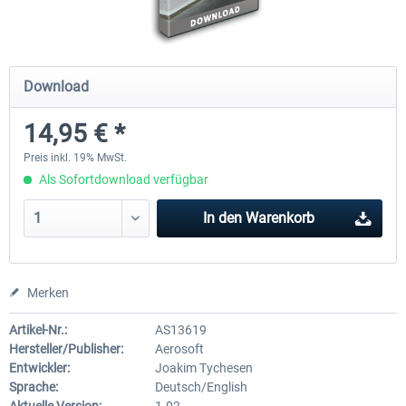
Mega Airport Frankfurt V2.0
Mega Airport Berlin Brande
Download
14,95 € *
29,95 € *
24,95 € *
Preis inkl. 19% MwSt.
Als Sofortdownload verfügbar
In den
Warenkorb
Merken
Artikel-Nr.:
AS13619
Hersteller/Publisher:
Aerosoft
Entwickler:
Joakim Tychesen
Sprache:
Deutsch/English