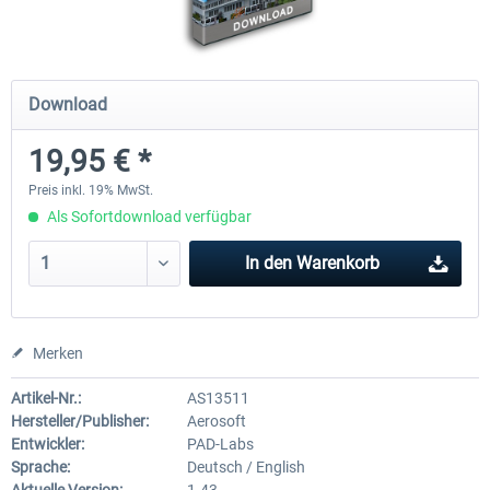
Mega Airport Frankfurt V2.0
Mega Airport Berlin Brande
Download
19,95 € *
29,95 € *
24,95 € *
Preis inkl. 19% MwSt.
Als Sofortdownload verfügbar
In den
Warenkorb
Merken
Artikel-Nr.:
AS13511
Hersteller/Publisher:
Aerosoft
Entwickler:
PAD-Labs
Sprache:
Deutsch / English