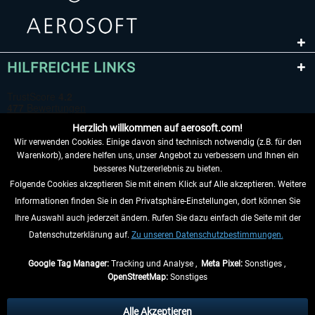
HILFREICHE LINKS
Herzlich willkommen auf aerosoft.com!
Wir verwenden Cookies. Einige davon sind technisch notwendig (z.B. für den
Warenkorb), andere helfen uns, unser Angebot zu verbessern und Ihnen ein
besseres Nutzererlebnis zu bieten.
Folgende Cookies akzeptieren Sie mit einem Klick auf Alle akzeptieren. Weitere
VERTRAG WIDERRUFEN
Informationen finden Sie in den Privatsphäre-Einstellungen, dort können Sie
Ihre Auswahl auch jederzeit ändern. Rufen Sie dazu einfach die Seite mit der
INFORMATIONEN
Datenschutzerklärung auf.
Zu unseren Datenschutzbestimmungen.
NICHTS MEHR VERPASSEN
Google Tag Manager:
Tracking und Analyse ,
Meta Pixel:
Sonstiges ,
OpenStreetMap:
Sonstiges
* Alle Preise inkl. gesetzl. Mehrwertsteuer zzgl.
Versandkosten
, wenn nicht
anders beschrieben.
Alle Akzeptieren